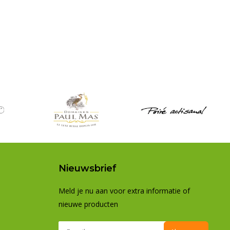
Nieuwsbrief
Meld je nu aan voor extra informatie of
nieuwe producten