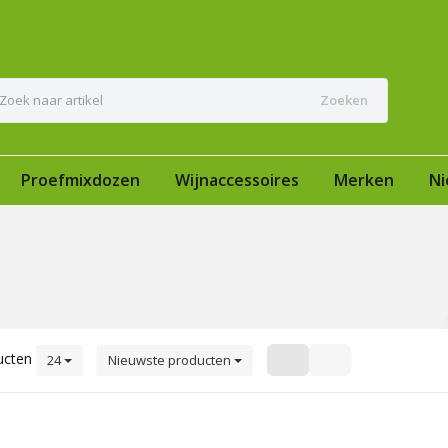
Zoeken
Proefmixdozen
Wijnaccessoires
Merken
Ni
ucten
24
Nieuwste producten