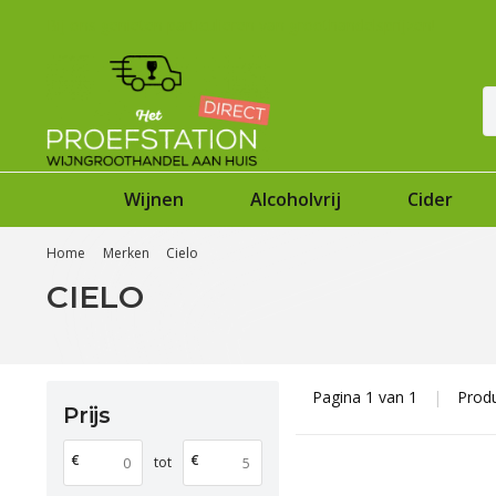
Bij ons genieten particulieren van groothandelsprijzen!
Wijnen
Alcoholvrij
Cider
Home
Merken
Cielo
CIELO
Pagina 1 van 1
|
Prod
Prijs
€
€
tot