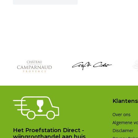
Klantens
Over ons
Algemene v
Het Proefstation Direct -
Disclaimer
wijngroothandel aan huis