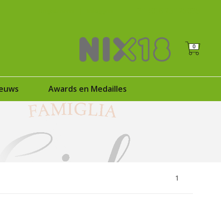
+31 (0)6 25125035
Registreren
|
Inloggen
0
euws
Awards en Medailles
1