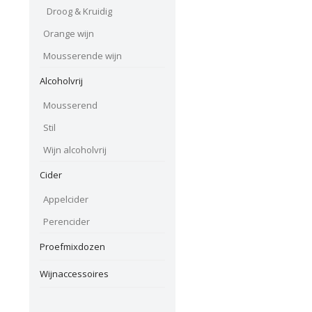
Droog & Kruidig
Orange wijn
Mousserende wijn
Alcoholvrij
Mousserend
Stil
Wijn alcoholvrij
Cider
Appelcider
Perencider
Proefmixdozen
Wijnaccessoires