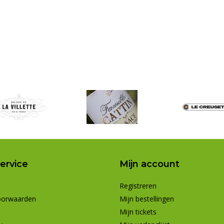
ervice
Mijn account
Registreren
oorwaarden
Mijn bestellingen
Mijn tickets