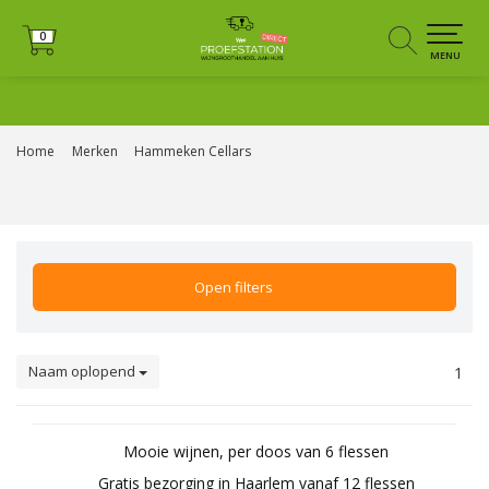
0
0
MENU
+31 (0)6 25125035
Home
Merken
Hammeken Cellars
Open filters
Naam oplopend
1
Mooie wijnen, per doos van 6 flessen
Gratis bezorging in Haarlem vanaf 12 flessen