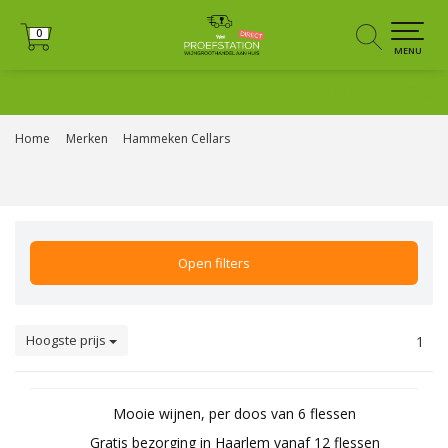
0
0
MENU
+31 (0)6 25125035
Home
Merken
Hammeken Cellars
Open filters
Hoogste prijs
1
Mooie wijnen, per doos van 6 flessen
Gratis bezorging in Haarlem vanaf 12 flessen