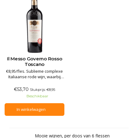
Il Messo Governo Rosso
Toscano
€8,95/fles. Sublieme complexe
Italiaanse rode wijn, waarbij
deels ingedroogde druiven
worden gebruikt zoals bij
€53,70
Stukprijs: €8,95
Amarone wijnen. Aroma's van
Beschikbaar
rijpe kersen, bosvruchten en
kruidnagel. De wijn is door de
In winkelwagen
Italinaanse wijnjournalist Luca
Maroni bekroond met 98
Mooie wijnen, per doos van 6 flessen