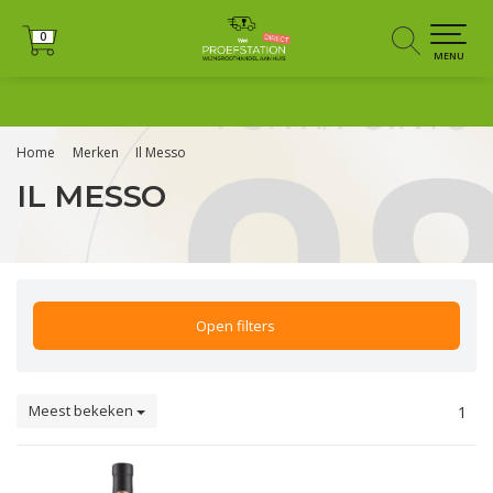
0
0
MENU
+31 (0)6 25125035
Home
Merken
Il Messo
IL MESSO
Open filters
Meest bekeken
1