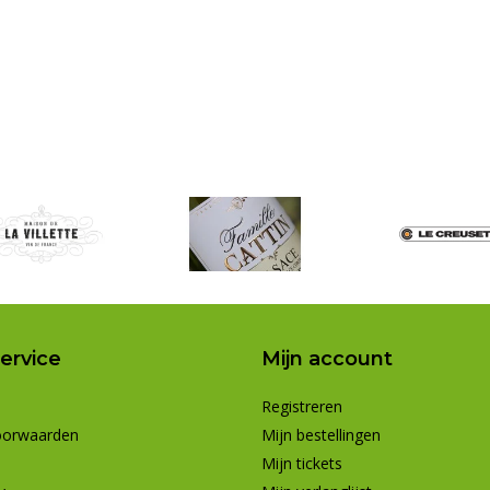
ervice
Mijn account
Registreren
oorwaarden
Mijn bestellingen
Mijn tickets