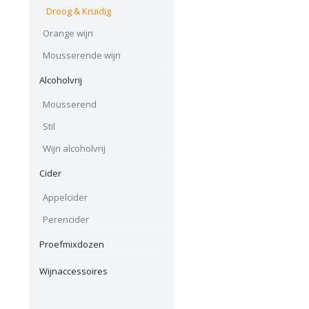
Droog & Kruidig
Orange wijn
Mousserende wijn
Alcoholvrij
Mousserend
Stil
Wijn alcoholvrij
Cider
Appelcider
Perencider
Proefmixdozen
Wijnaccessoires