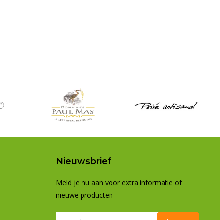
Nieuwsbrief
Meld je nu aan voor extra informatie of
nieuwe producten