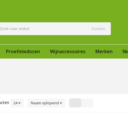
Zoeken
Proefmixdozen
Wijnaccessoires
Merken
Ni
ucten
24
Naam oplopend