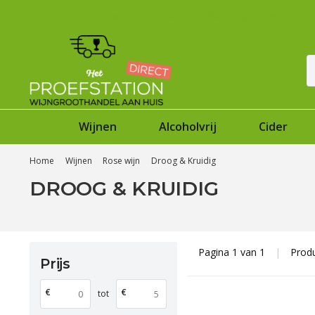
Bij ons genieten particulieren van groothandelsprijzen!
Wijnen
Alcoholvrij
Cider
Home
Wijnen
Rose wijn
Droog & Kruidig
DROOG & KRUIDIG
Pagina 1 van 1
|
Prod
Prijs
€
€
tot