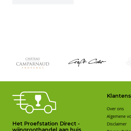
Klantens
Over ons
Algemene v
Het Proefstation Direct -
Disclaimer
wijngroothandel aan huis