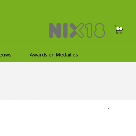
+31 (0)6 25125035
Registreren
|
Inloggen
0
euws
Awards en Medailles
1