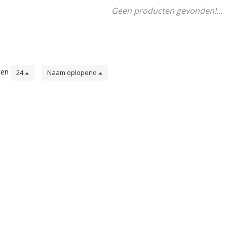
Geen producten gevonden!...
ten
24
Naam oplopend