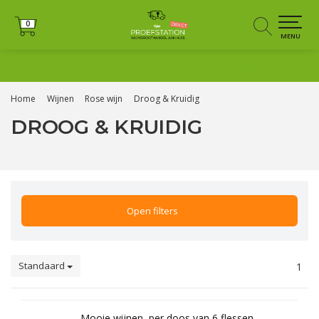
0
0
MENU
+31 (0)6 25125035
Home
Wijnen
Rose wijn
Droog & Kruidig
DROOG & KRUIDIG
Open filters
Standaard
1
Mooie wijnen, per doos van 6 flessen