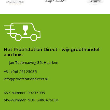
Het Proefstation Direct - wijngroothandel
aan huis
Jan Tademaweg 36, Haarlem
+31 (0)6 25125035
info@proefstationdirect.nl
KVK nummer: 99235099
btw-nummer: NL868886476B01