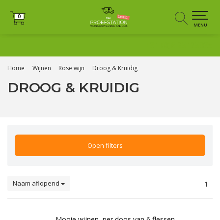
0
0
MENU
+31 (0)6 25125035
Home
Wijnen
Rose wijn
Droog & Kruidig
DROOG & KRUIDIG
Open filters
Naam aflopend
1
Mooie wijnen, per doos van 6 flessen