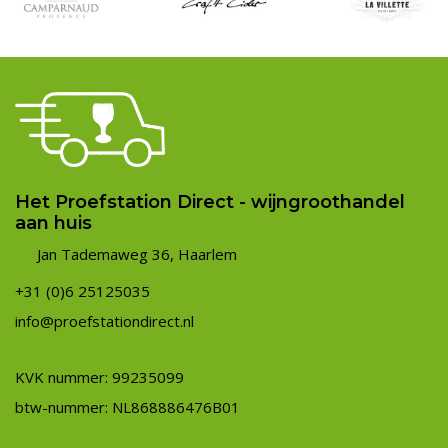
Het Proefstation Direct - wijngroothandel
aan huis
Jan Tademaweg 36, Haarlem
+31 (0)6 25125035
info@proefstationdirect.nl
KVK nummer: 99235099
btw-nummer: NL868886476B01