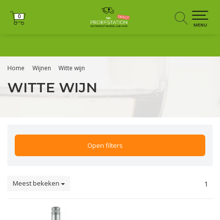
0
0
MENU
+31 (0)6 25125035
Home
Wijnen
Witte wijn
WITTE WIJN
Open filters
Meest bekeken
1