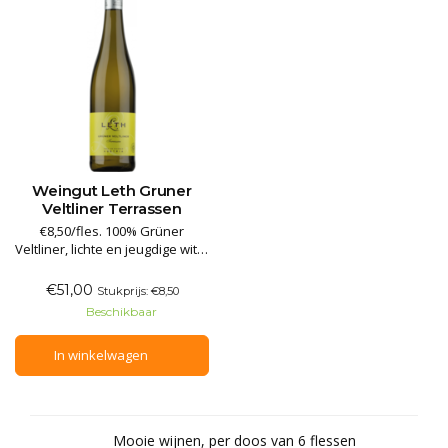
Weingut Leth Gruner
Veltliner Terrassen
€8,50/fles. 100% Grüner
Veltliner, lichte en jeugdige witte
wijn. Aroma's van groene appel
en citrusvruchten. Deze witte
€51,00
Stukprijs: €8,50
wijn is fris en verkwikkend in de
Beschikbaar
mond, met een heerlijk
stimulerende balans van
In winkelwagen
fruitigheid en zuurgraad,
aangevuld met een afwerking
Mooie wijnen, per doos van 6 flessen