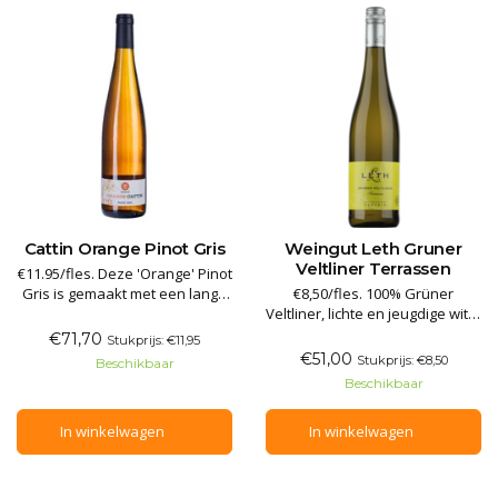
Cattin Orange Pinot Gris
Weingut Leth Gruner
Veltliner Terrassen
€11.95/fles. Deze 'Orange' Pinot
Gris is gemaakt met een lange
€8,50/fles. 100% Grüner
maceratie in open tanks. Het
Veltliner, lichte en jeugdige witte
sap oxideert samen met
wijn. Aroma's van groene appel
€71,70
Stukprijs: €11,95
schillen en pitten en neemt een
en citrusvruchten. Deze witte
€51,00
Stukprijs: €8,50
Beschikbaar
licht oranje kleur aan. In de
wijn is fris en verkwikkend in de
Beschikbaar
smaak is een aangename geur
mond, met een heerlijk
en smaak van gedroogde
stimulerende balans van
In winkelwagen
In winkelwagen
sinaasappelschil herkenba
fruitigheid en zuurgraad,
aangevuld met een afwerking