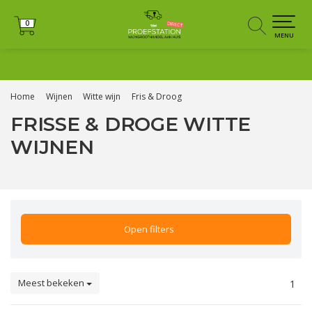
0
0
MENU
+31 (0)6 25125035
Home
Wijnen
Witte wijn
Fris & Droog
FRISSE & DROGE WITTE
WIJNEN
Open filters
Meest bekeken
1