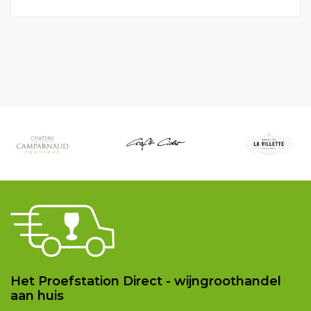
Het Proefstation Direct - wijngroothandel
aan huis