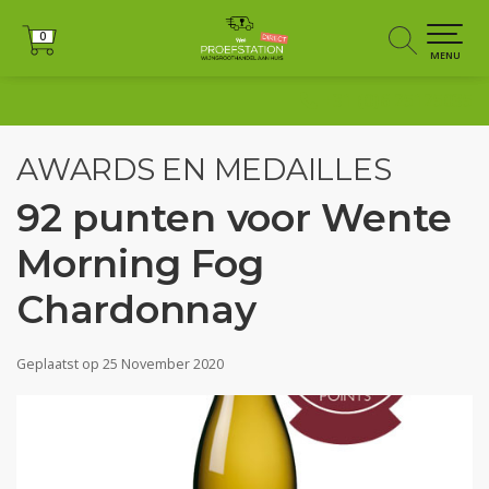
0
0
MENU
+31 (0)6 25125035
AWARDS EN MEDAILLES
92 punten voor Wente
Morning Fog
Chardonnay
Geplaatst op
25 November 2020