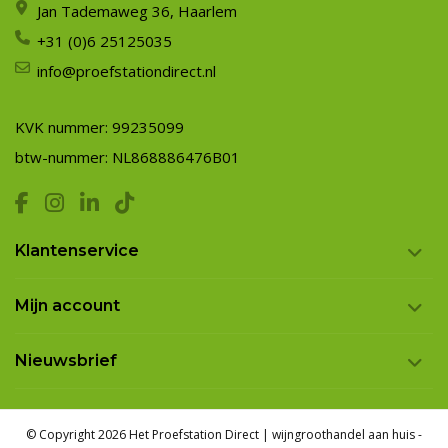
Jan Tademaweg 36, Haarlem
+31 (0)6 25125035
info@proefstationdirect.nl
KVK nummer: 99235099
btw-nummer: NL868886476B01
Klantenservice
Mijn account
Nieuwsbrief
© Copyright 2026 Het Proefstation Direct | wijngroothandel aan huis
-