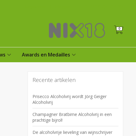
+31 (0)6 25125035
Registreren
|
Inloggen
0
ws
Awards en Medailles
Recente artikelen
Prisecco Alcoholvrij wordt Jörg Geiger
Alcoholvrij
Champagner Bratbirne Alcoholvrij in een
prachtige bijrol!
De alcoholvrije lieveling van wijnschrijver