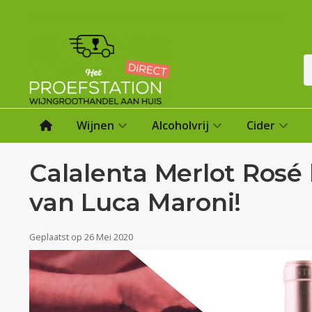
Bij ons genieten particulieren van groothandelsprijzen!
Wijnen
Alcoholvrij
Cider
Calalenta Merlot Ros
van Luca Maroni!
Geplaatst op
26 Mei 2020