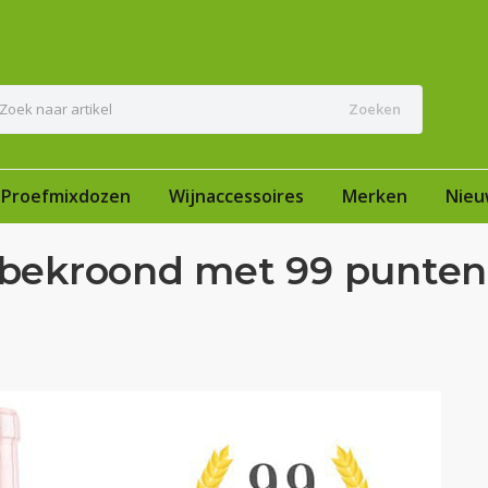
Zoeken
Proefmixdozen
Wijnaccessoires
Merken
Nieu
é bekroond met 99 punten