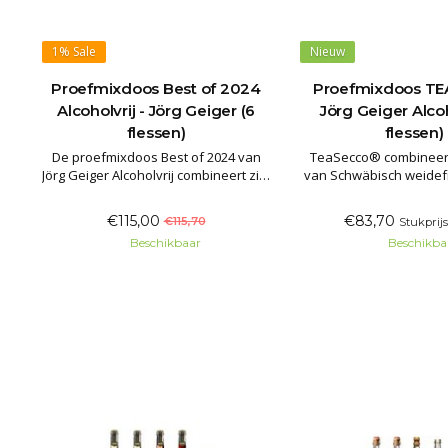
1%
Sale
Nieuw
Proefmixdoos Best of 2024
Proefmixdoos TE
Alcoholvrij - Jörg Geiger (6
Jörg Geiger Alcoh
flessen)
flessen)
De proefmixdoos Best of 2024 van
TeaSecco® combineert 
Jörg Geiger Alcoholvrij combineert zijn
van Schwäbisch weidefr
best beoordeelde creaties door
in een verrassende
gerenommeerde proevers! De stille
harmonie. Na het ma
€115,00
€83,70
€115,70
Stukprijs
varianten kwamen als beste uit
blend van diverse f
Beschikbaar
Beschikba
alcoholvrijtest door restaurantgids
worden losse thee
Gault&Millau. De bubbel wordt door
toegevoegd aan het ko
topsommeliers**
wordt met zgn. 'koude ex
gez