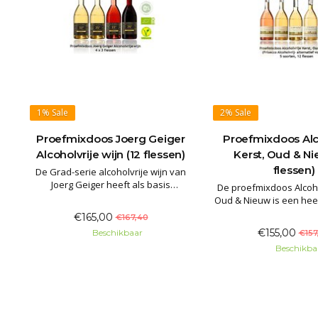
1%
Sale
2%
Sale
Proefmixdoos Joerg Geiger
Proefmixdoos Alc
Alcoholvrije wijn (12 flessen)
Kerst, Oud & Ni
flessen)
De Grad-serie alcoholvrije wijn van
Joerg Geiger heeft als basis
De proefmixdoos Alcoho
biologische vegan-wijnen waar met
Oud & Nieuw is een heer
vacuümdestillatie de alcohol aan
mousserende en still
€165,00
€167,40
onttrokken is, daarna is de
Alcoholvrij voor de fe
€155,00
Beschikbaar
€157
alcoholvrije wijn verrijkt met andere
inhoud (12 flessen) bes
fruitsappen en op smaak gebracht
Beschikba
flessen mousserende rosé, 4 fl
met verse kruiden, spece
mousserend wit, 2 flesse
2 fle