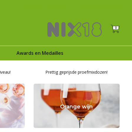
+31 (0)6 25125035
Registreren
|
Inloggen
0
s
Awards en Medailles
iveau!
Prettig geprijsde proefmixdozen!
Orange wijn