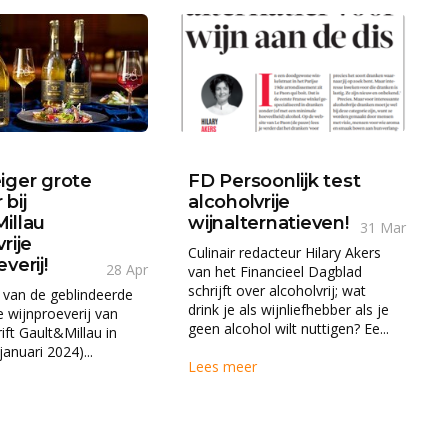
iger grote
FD Persoonlijk test
bij
alcoholvrije
illau
wijnalternatieven!
31 Mar
rije
Culinair redacteur Hilary Akers
verij!
28 Apr
van het Financieel Dagblad
schrijft over alcoholvrij; wat
 van de geblindeerde
drink je als wijnliefhebber als je
e wijnproeverij van
geen alcohol wilt nuttigen? Ee...
rift Gault&Millau in
januari 2024)...
Lees meer
r