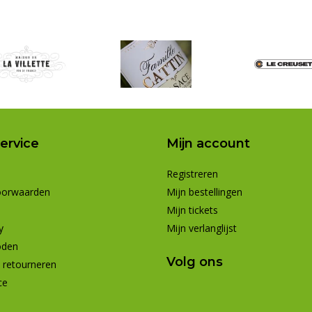
ervice
Mijn account
Registreren
oorwaarden
Mijn bestellingen
Mijn tickets
y
Mijn verlanglijst
oden
Volg ons
 retourneren
ce