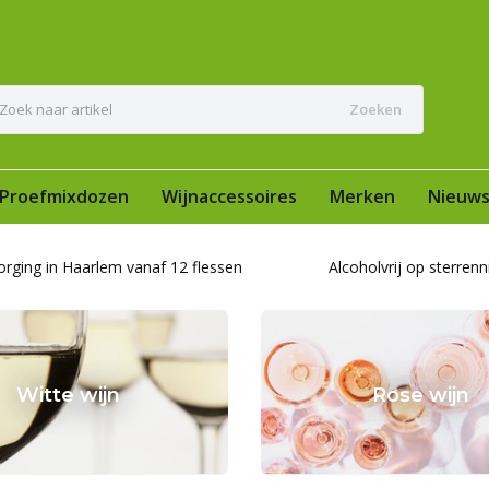
Zoeken
Proefmixdozen
Wijnaccessoires
Merken
Nieuw
orging in Haarlem vanaf 12 flessen
Alcoholvrij op sterrenn
Witte wijn
Rose wijn