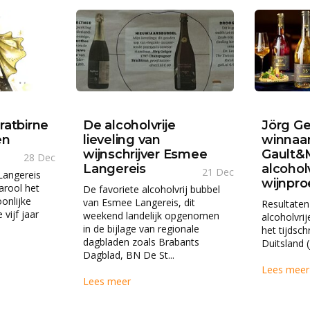
atbirne
De alcoholvrije
Jörg Ge
en
lieveling van
winnaar 
wijnschrijver Esmee
Gault&M
28 Dec
Langereis
alcoholv
21 Dec
Langereis
wijnproe
Parool het
De favoriete alcoholvrij bubbel
onlijke
van Esmee Langereis, dit
Resultaten
vijf jaar
weekend landelijk opgenomen
alcoholvrij
in de bijlage van regionale
het tijdsch
dagbladen zoals Brabants
Duitsland (
Dagblad, BN De St...
Lees mee
Lees meer