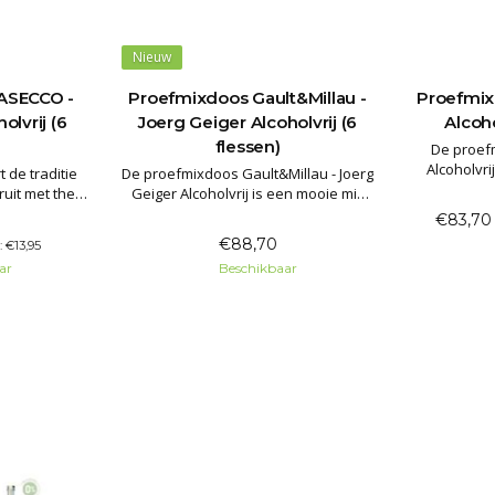
Nieuw
ASECCO -
Proefmixdoos Gault&Millau -
Proefmix
olvrij (6
Joerg Geiger Alcoholvrij (6
Alcoho
flessen)
De proef
Alcoholvri
de traditie
De proefmixdoos Gault&Millau - Joerg
alcoholvrije
uit met thee
Geiger Alcoholvrij is een mooie mix
wijn van Ma
, nieuwe
van alcoholvrije bubbels en
€83,7
zuid-Duits
ken van de
alcoholvrije wijn van Manufaktur Jörg
€88,70
: €13,95
flesse
ruitsappen
Geiger uit zuid-Duitsland. De stille
mousserende rosé, fruitig
ar
Beschikbaar
bladeren
varianten kwamen onlangs als beste
frui
ude sap, zo
uit de test door restaurantgids
tractie' thee
Gault&Millau