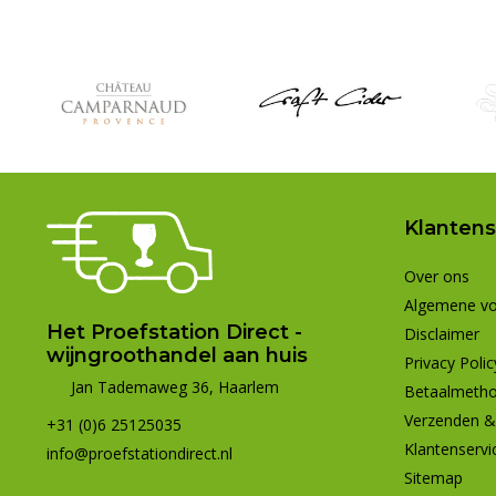
Klantens
Over ons
Algemene v
Het Proefstation Direct -
Disclaimer
wijngroothandel aan huis
Privacy Polic
Jan Tademaweg 36, Haarlem
Betaalmeth
Verzenden &
+31 (0)6 25125035
Klantenservi
info@proefstationdirect.nl
Sitemap