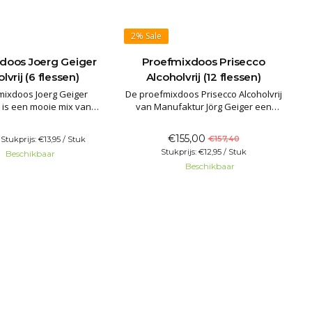
2%
Sale
doos Joerg Geiger
Proefmixdoos Prisecco
lvrij (6 flessen)
Alcoholvrij (12 flessen)
mixdoos Joerg Geiger
De proefmixdoos Prisecco Alcoholvrij
j is een mooie mix van
van Manufaktur Jörg Geiger een
 bubbels en alcoholvrije
heerlijke mix van diverse varianten.
nufaktur Jörg Geiger uit
De inhoud van 12 flessen bestaat uit
0
€155,00
€157,40
Stukprijs: €13,95 / Stuk
land. De inhoud van 6
2 flessen mousserend wit, 4 flessen
Stukprijs: €12,95 / Stuk
Beschikbaar
n mousserend wit,
mousserende rosé, 2 flessen
Beschikbaar
 wit, fris wit,
mousserend rood, 2 flessen fris wit, 2
tig rood en droog
flessen