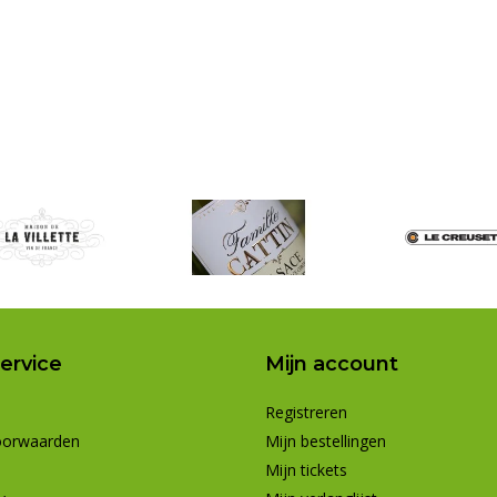
ervice
Mijn account
Registreren
oorwaarden
Mijn bestellingen
Mijn tickets