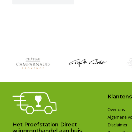
Klantens
Over ons
Algemene v
Het Proefstation Direct -
Disclaimer
wijngroothandel aan huis