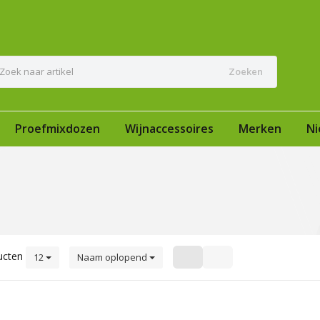
Zoeken
Proefmixdozen
Wijnaccessoires
Merken
Ni
ucten
12
Naam oplopend