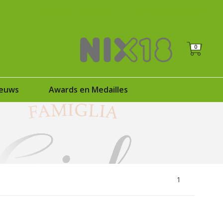
+31 (0)6 25125035
Registreren
|
Inloggen
0
euws
Awards en Medailles
1