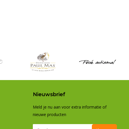
Nieuwsbrief
Meld je nu aan voor extra informatie of
nieuwe producten