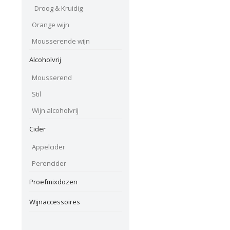
Droog & Kruidig
Orange wijn
Mousserende wijn
Alcoholvrij
Mousserend
Stil
Wijn alcoholvrij
Cider
Appelcider
Perencider
Proefmixdozen
Wijnaccessoires