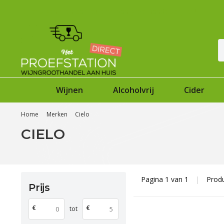
Bij ons genieten particulieren van groothandelsprijzen!
Wijnen
Alcoholvrij
Cider
Home
Merken
Cielo
CIELO
Pagina 1 van 1
|
Prod
Prijs
€
€
tot