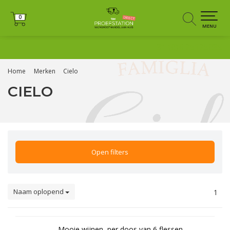
0
0
MENU
+31 (0)6 25125035
Home
Merken
Cielo
CIELO
Open filters
Naam oplopend
1
Mooie wijnen, per doos van 6 flessen