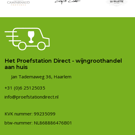
Het Proefstation Direct - wijngroothandel
aan huis
Jan Tademaweg 36, Haarlem
+31 (0)6 25125035
info@proefstationdirect.nl
KVK nummer: 99235099
btw-nummer: NL868886476B01