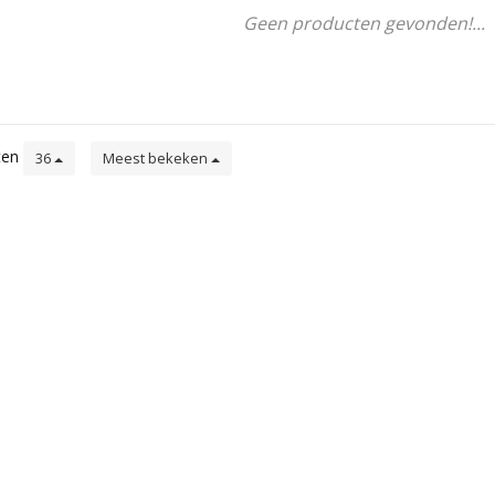
Geen producten gevonden!...
ten
36
Meest bekeken