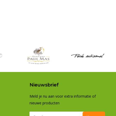
Nieuwsbrief
Meld je nu aan voor extra informatie of
nieuwe producten