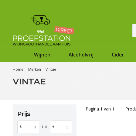
Bij ons genieten particulieren van groothandelsprijzen!
Wijnen
Alcoholvrij
Cider
Home
Merken
Vintae
VINTAE
Pagina 1 van 1
|
Prod
Prijs
€
€
tot