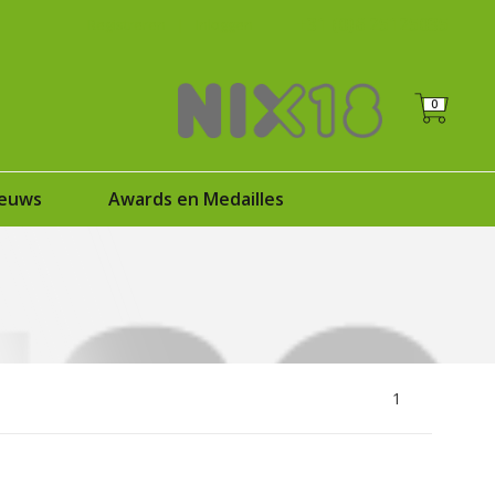
+31 (0)6 25125035
Registreren
|
Inloggen
0
euws
Awards en Medailles
1