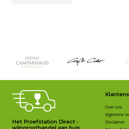
Klantens
Over ons
Algemene v
Het Proefstation Direct -
Disclaimer
wijngroothandel aan huis