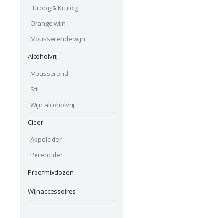
Droog & Kruidig
Orange wijn
Mousserende wijn
Alcoholvrij
Mousserend
Stil
Wijn alcoholvrij
Cider
Appelcider
Perencider
Proefmixdozen
Wijnaccessoires