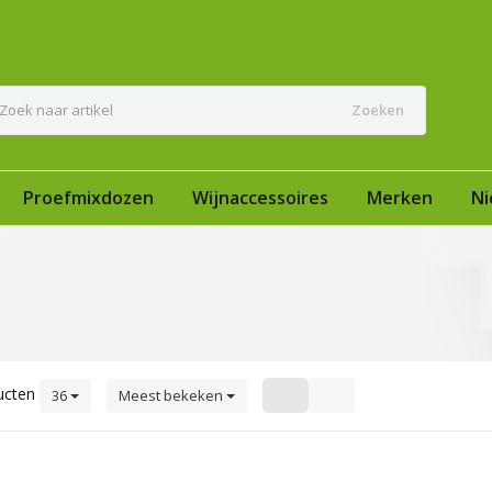
Zoeken
Proefmixdozen
Wijnaccessoires
Merken
Ni
ucten
36
Meest bekeken