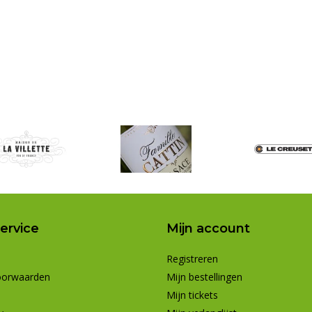
ervice
Mijn account
Registreren
oorwaarden
Mijn bestellingen
Mijn tickets