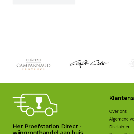
Klantens
Over ons
Algemene v
Het Proefstation Direct -
Disclaimer
wijngroothandel aan huis