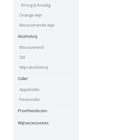
Droog & Kruidig
Orange wijn
Mousserende wijn
Alcoholvrij
Mousserend
Stil
Wijn alcoholvrij
Cider
Appelcider
Perencider
Proefmixdozen
Wijnaccessoires