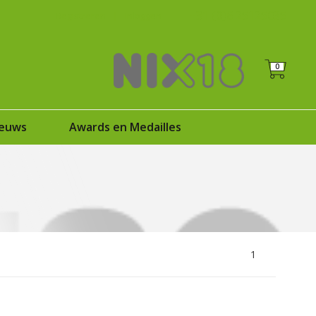
+31 (0)6 25125035
Registreren
|
Inloggen
0
euws
Awards en Medailles
1