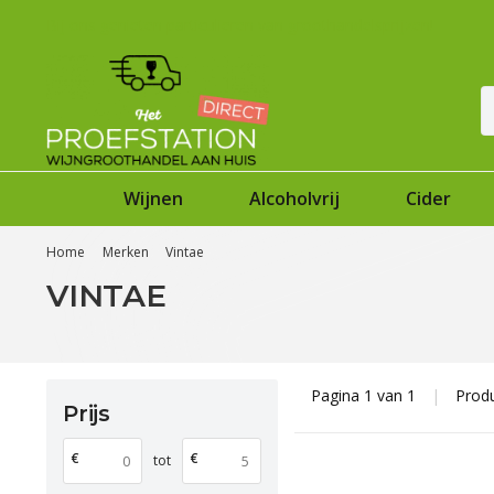
Bij ons genieten particulieren van groothandelsprijzen!
Wijnen
Alcoholvrij
Cider
Home
Merken
Vintae
VINTAE
Pagina 1 van 1
|
Prod
Prijs
€
€
tot