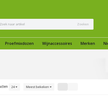
Zoeken
Proefmixdozen
Wijnaccessoires
Merken
Ni
ucten
24
Meest bekeken