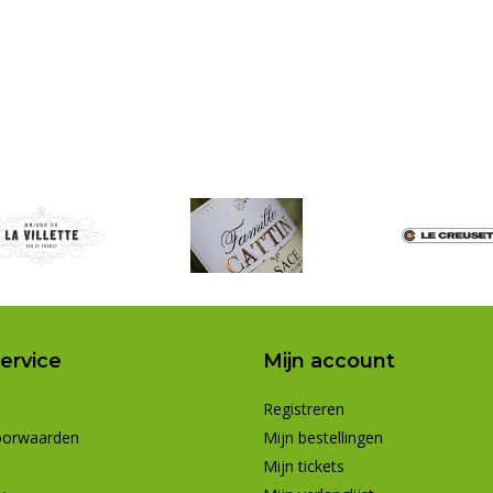
ervice
Mijn account
Registreren
oorwaarden
Mijn bestellingen
Mijn tickets