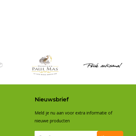
Nieuwsbrief
Meld je nu aan voor extra informatie of
nieuwe producten