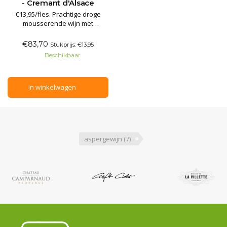
- Cremant d'Alsace
€13,95/fles. Prachtige droge
mousserende wijn met
lichtfruitige afdronk. Gemaakt
van 100% Pinot Noir. Al jaar en
€83,70
Stukprijs: €13,95
dag de favoriet van vele
Beschikbaar
horecazaken in Nederland en
vele landen ter wereld. Niet te
evenaren kwaliteit uit de Elzas,
lekkerder dan menig pret
In winkelwagen
aspergewijn
(7)