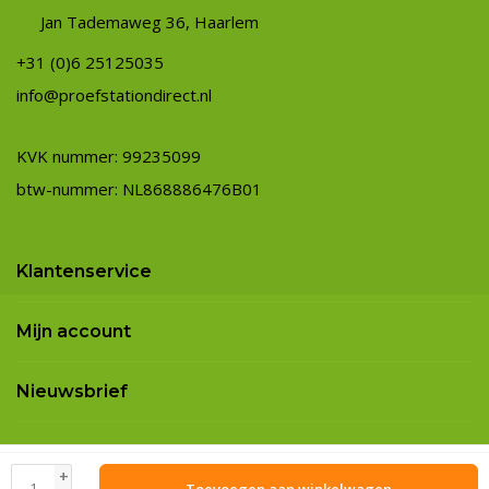
Jan Tademaweg 36, Haarlem
+31 (0)6 25125035
info@proefstationdirect.nl
KVK nummer: 99235099
btw-nummer: NL868886476B01
Klantenservice
Mijn account
Nieuwsbrief
© Copyright 2026 Het Proefstation Direct | wijngroothandel aan huis
-
+