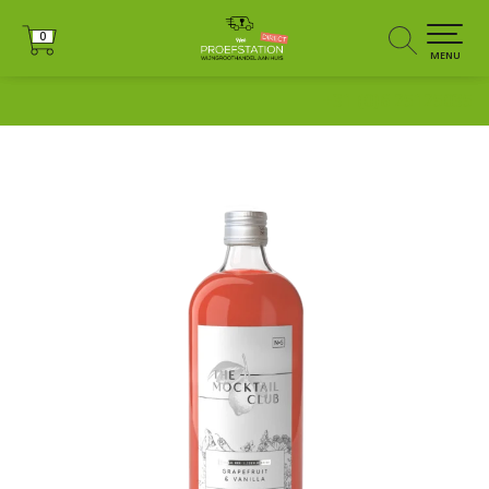
0
0
MENU
+31 (0)6 25125035