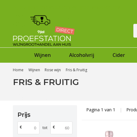
Bij ons genieten particulieren van groothandelsprijzen!
Wijnen
Alcoholvrij
Cider
Home
Wijnen
Rose wijn
Fris & Fruitig
FRIS & FRUITIG
Pagina 1 van 1
|
Prod
Prijs
€
€
tot