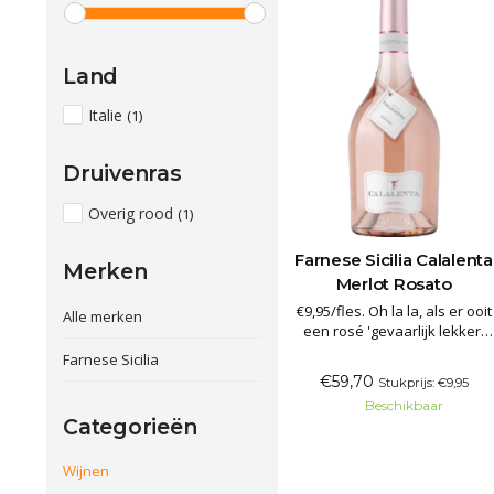
Land
Italie
(1)
Druivenras
Overig rood
(1)
Farnese Sicilia Calalenta
Merken
Merlot Rosato
€9,95/fles. Oh la la, als er ooit
Alle merken
een rosé 'gevaarlijk lekker'
was, dan is dit 'm... Calalenta
Farnese Sicilia
Rosé is het Italiaanse
€59,70
Stukprijs: €9,95
alternatief voor een
Beschikbaar
‘Provence style rosé’. De
Categorieën
kleur is zeer licht roze, frisse
aroma’s in de neus van
aardbei, vers gesneden
Wijnen
watermelo