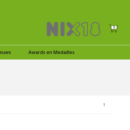
+31 (0)6 25125035
Registreren
|
Inloggen
0
euws
Awards en Medailles
1