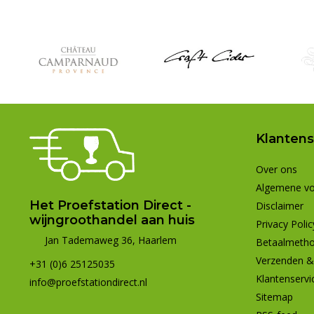
Klantens
Over ons
Algemene v
Het Proefstation Direct -
Disclaimer
wijngroothandel aan huis
Privacy Polic
Jan Tademaweg 36, Haarlem
Betaalmeth
Verzenden &
+31 (0)6 25125035
Klantenservi
info@proefstationdirect.nl
Sitemap