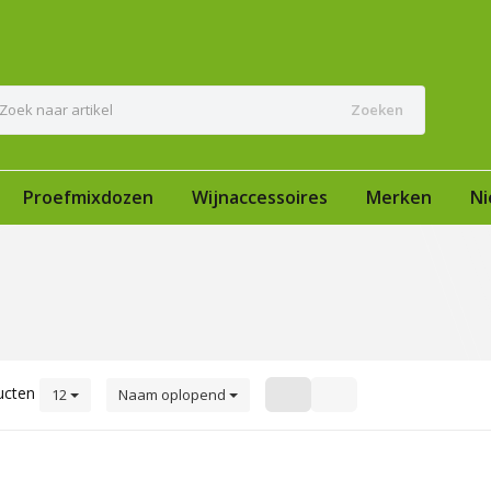
Zoeken
Proefmixdozen
Wijnaccessoires
Merken
Ni
ucten
12
Naam oplopend