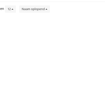
ten
12
Naam oplopend