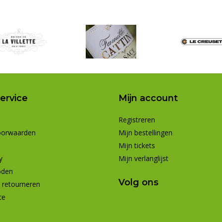
ervice
Mijn account
Registreren
oorwaarden
Mijn bestellingen
Mijn tickets
y
Mijn verlanglijst
oden
Volg ons
 retourneren
ce