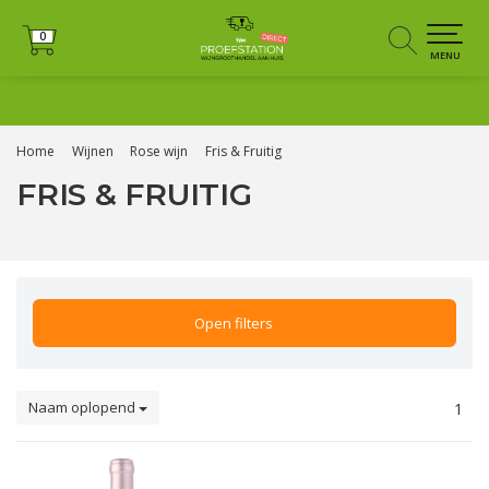
0
0
MENU
+31 (0)6 25125035
Home
Wijnen
Rose wijn
Fris & Fruitig
FRIS & FRUITIG
Open filters
Naam oplopend
1