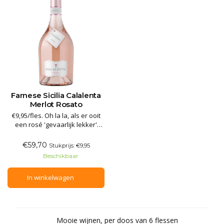
Farnese Sicilia Calalenta
Merlot Rosato
€9,95/fles. Oh la la, als er ooit
een rosé 'gevaarlijk lekker'
was, dan is dit 'm... Calalenta
Rosé is het Italiaanse
€59,70
Stukprijs: €9,95
alternatief voor een ‘Provence
Beschikbaar
style rosé’. De kleur is zeer licht
roze, frisse aroma’s in de neus
In winkelwagen
van aardbei, vers gesneden
watermelo
Mooie wijnen, per doos van 6 flessen