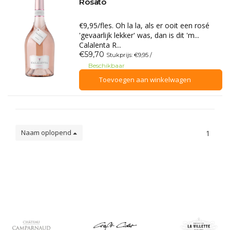
Rosato
€9,95/fles. Oh la la, als er ooit een rosé
'gevaarlijk lekker' was, dan is dit 'm...
Calalenta R...
€59,70
Stukprijs: €9,95 /
Beschikbaar
Toevoegen aan winkelwagen
Naam oplopend
1