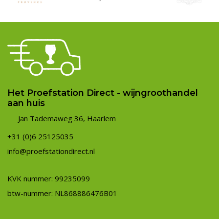
Het Proefstation Direct - wijngroothandel
aan huis
Jan Tademaweg 36, Haarlem
+31 (0)6 25125035
info@proefstationdirect.nl
KVK nummer: 99235099
btw-nummer: NL868886476B01