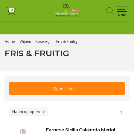
0
0
MENU
+31 (0)6 25125035
Home
Wijnen
Rose wijn
Fris & Fruitig
FRIS & FRUITIG
Open filters
Naam oplopend
1
Farnese Sicilia Calalenta Merlot