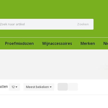
Zoeken
Proefmixdozen
Wijnaccessoires
Merken
Ni
ucten
12
Meest bekeken