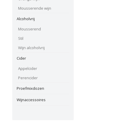
Mousserende wijn
Alcoholvrij
Mousserend
Stil
Wijn alcoholvrij
Cider
Appelcider
Perencider
Proefmixdozen
Wijnaccessoires