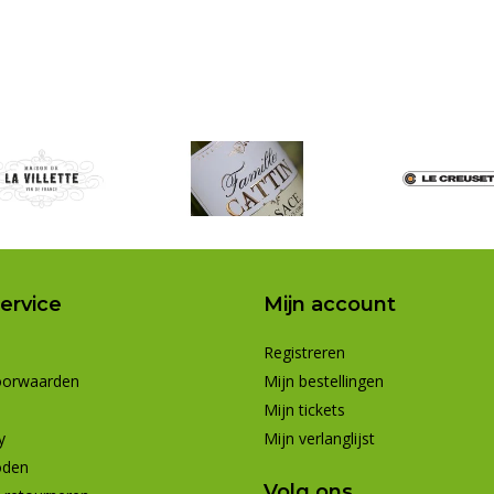
ervice
Mijn account
Registreren
oorwaarden
Mijn bestellingen
Mijn tickets
y
Mijn verlanglijst
oden
Volg ons