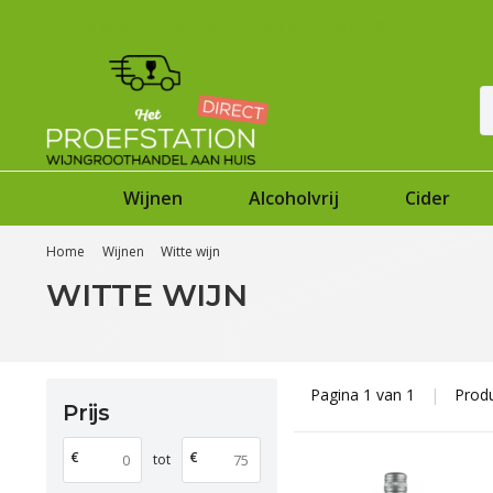
Bij ons genieten particulieren van groothandelsprijzen!
Wijnen
Alcoholvrij
Cider
Home
Wijnen
Witte wijn
WITTE WIJN
Pagina 1 van 1
|
Prod
Prijs
€
€
tot