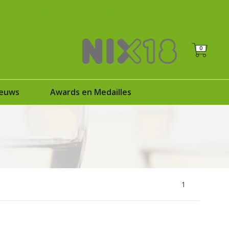
+31 (0)6 25125035
Registreren
|
Inloggen
0
euws
Awards en Medailles
1