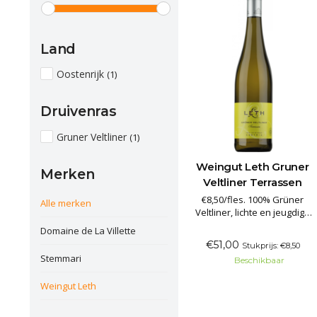
Land
Oostenrijk
(1)
Druivenras
Gruner Veltliner
(1)
Weingut Leth Gruner
Merken
Veltliner Terrassen
€8,50/fles. 100% Grüner
Alle merken
Veltliner, lichte en jeugdige
witte wijn. Aroma's van
Domaine de La Villette
groene appel en
€51,00
Stukprijs: €8,50
citrusvruchten. Deze witte
Stemmari
Beschikbaar
wijn is fris en verkwikkend in
de mond, met een heerlijk
Weingut Leth
stimulerende balans van
fruitigheid en zuurgraad,
aangevuld met een