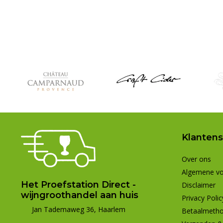
Klantens
Over ons
Algemene v
Het Proefstation Direct -
Disclaimer
wijngroothandel aan huis
Privacy Polic
Jan Tademaweg 36, Haarlem
Betaalmeth