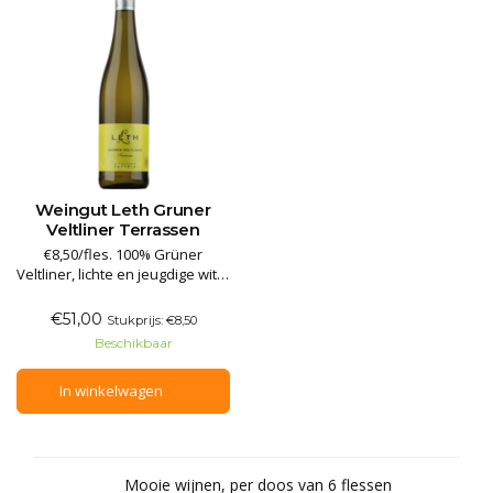
Weingut Leth Gruner
Veltliner Terrassen
€8,50/fles. 100% Grüner
Veltliner, lichte en jeugdige witte
wijn. Aroma's van groene appel
en citrusvruchten. Deze witte
€51,00
Stukprijs: €8,50
wijn is fris en verkwikkend in de
Beschikbaar
mond, met een heerlijk
stimulerende balans van
In winkelwagen
fruitigheid en zuurgraad,
aangevuld met een afwerking
Mooie wijnen, per doos van 6 flessen