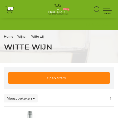
0
0
MENU
+31 (0)6 25125035
Home
Wijnen
Witte wijn
WITTE WIJN
Open filters
Meest bekeken
1