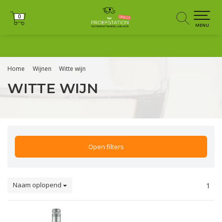
0
0
MENU
+31 (0)6 25125035
Home
Wijnen
Witte wijn
WITTE WIJN
Open filters
Naam oplopend
1