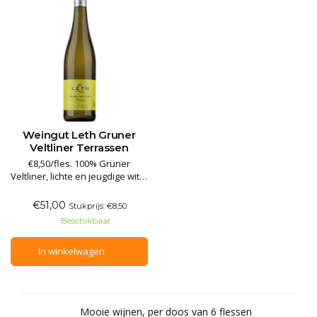
Weingut Leth Gruner
Veltliner Terrassen
€8,50/fles. 100% Grüner
Veltliner, lichte en jeugdige witte
wijn. Aroma's van groene appel
en citrusvruchten. Deze witte
€51,00
Stukprijs: €8,50
wijn is fris en verkwikkend in de
Beschikbaar
mond, met een heerlijk
stimulerende balans van
In winkelwagen
fruitigheid en zuurgraad,
aangevuld met een afwerking
Mooie wijnen, per doos van 6 flessen