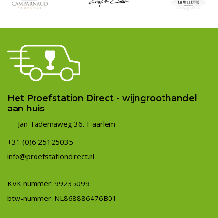
Het Proefstation Direct - wijngroothandel
aan huis
Jan Tademaweg 36, Haarlem
+31 (0)6 25125035
info@proefstationdirect.nl
KVK nummer: 99235099
btw-nummer: NL868886476B01