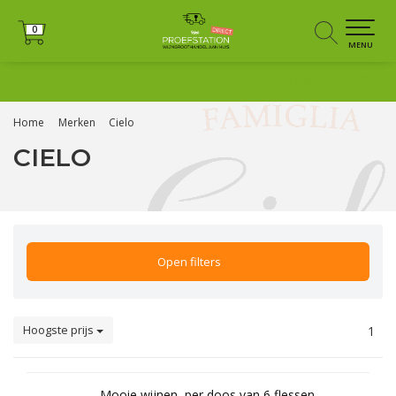
0
0
MENU
+31 (0)6 25125035
Home
Merken
Cielo
CIELO
Open filters
Hoogste prijs
1
Mooie wijnen, per doos van 6 flessen