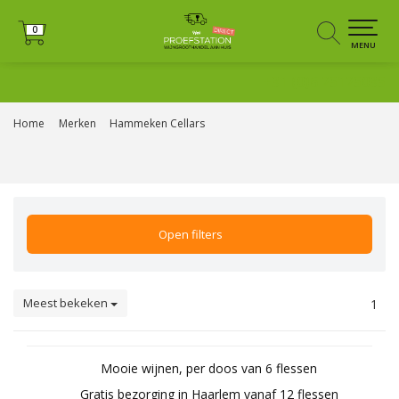
0
0
MENU
+31 (0)6 25125035
Home
Merken
Hammeken Cellars
Open filters
Meest bekeken
1
Mooie wijnen, per doos van 6 flessen
Gratis bezorging in Haarlem vanaf 12 flessen