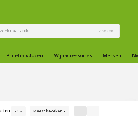
Zoeken
Proefmixdozen
Wijnaccessoires
Merken
Ni
ucten
24
Meest bekeken