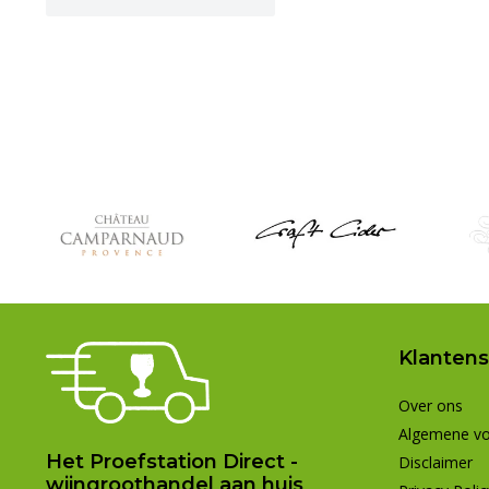
Klantens
Over ons
Algemene v
Het Proefstation Direct -
Disclaimer
wijngroothandel aan huis