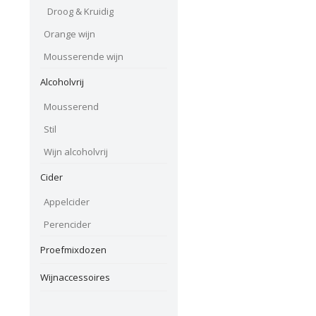
Droog & Kruidig
Orange wijn
Mousserende wijn
Alcoholvrij
Mousserend
Stil
Wijn alcoholvrij
Cider
Appelcider
Perencider
Proefmixdozen
Wijnaccessoires