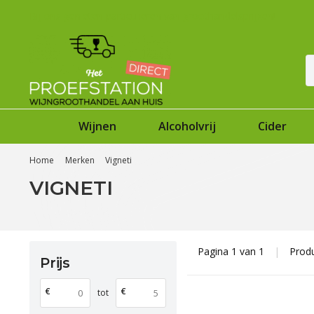
Bij ons genieten particulieren van groothandelsprijzen!
Wijnen
Alcoholvrij
Cider
Home
Merken
Vigneti
VIGNETI
Pagina 1 van 1
|
Prod
Prijs
€
€
tot