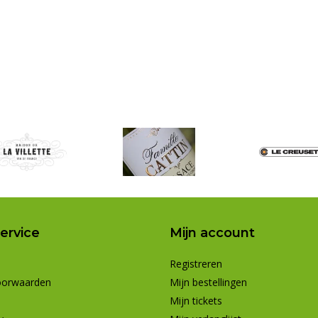
ervice
Mijn account
Registreren
oorwaarden
Mijn bestellingen
Mijn tickets