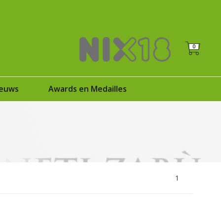
+31 (0)6 25125035
Registreren
|
Inloggen
0
euws
Awards en Medailles
1