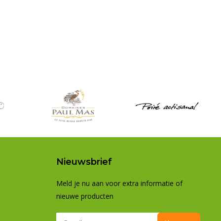
Nieuwsbrief
Meld je nu aan voor extra informatie of
nieuwe producten