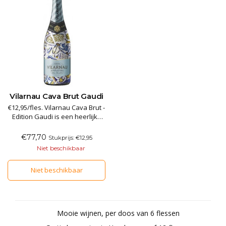
Vilarnau Cava Brut Gaudi
€12,95/fles. Vilarnau Cava Brut -
Edition Gaudi is een heerlijke
droge Cava met aangename
mousse in een fles met mooie,
€77,70
Stukprijs: €12,95
kleurrijke sleeve. Het ontwerp
Niet beschikbaar
van de sleeve is geïnspireerd
op het bekende
Niet beschikbaar
glasmozaiekdesign van de
Spaanse kunstenaar Gaudi.
Mooie wijnen, per doos van 6 flessen