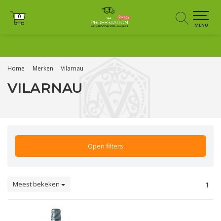
0
0
MENU
+31 (0)6 25125035
Home
Merken
Vilarnau
VILARNAU
Open filters
Meest bekeken
1