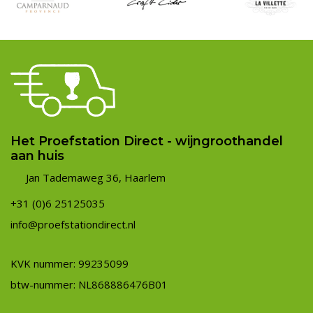
Het Proefstation Direct - wijngroothandel
aan huis
Jan Tademaweg 36, Haarlem
+31 (0)6 25125035
info@proefstationdirect.nl
KVK nummer: 99235099
btw-nummer: NL868886476B01