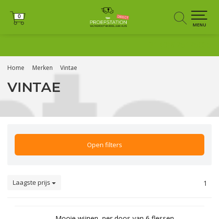
0
0
MENU
+31 (0)6 25125035
Home
Merken
Vintae
VINTAE
Open filters
Laagste prijs
1
Mooie wijnen, per doos van 6 flessen