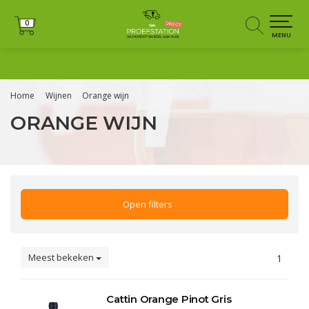
0
0
MENU
+31 (0)6 25125035
Home
Wijnen
Orange wijn
ORANGE WIJN
Open filters
Meest bekeken
1
Cattin Orange Pinot Gris