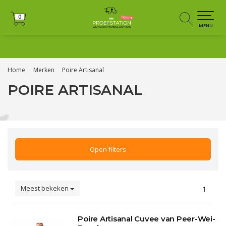
0
0
MENU
+31 (0)6 25125035
Home
Merken
Poire Artisanal
POIRE ARTISANAL
Open filters
Meest bekeken
1
Poire Artisanal Cuvee van Peer-Wei-