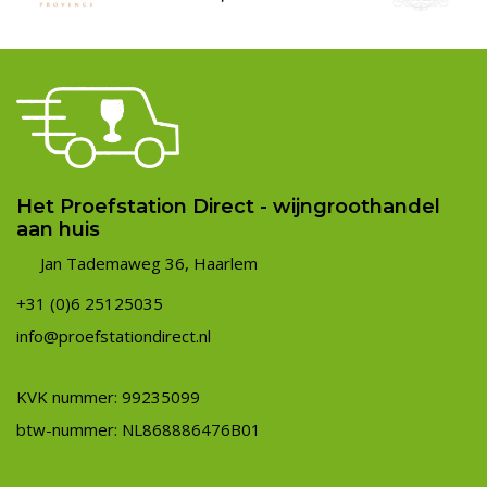
Het Proefstation Direct - wijngroothandel
aan huis
Jan Tademaweg 36, Haarlem
+31 (0)6 25125035
info@proefstationdirect.nl
KVK nummer: 99235099
btw-nummer: NL868886476B01