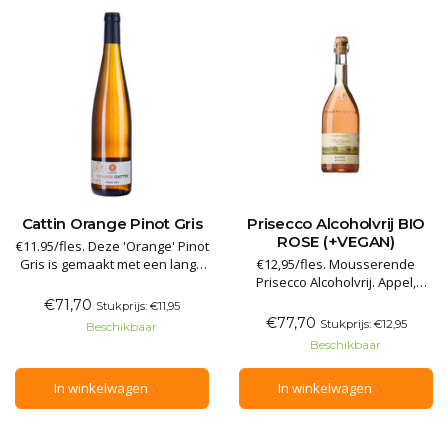
Cattin Orange Pinot Gris
Prisecco Alcoholvrij BIO
ROSE (+VEGAN)
€11.95/fles. Deze 'Orange' Pinot
Gris is gemaakt met een lange
€12,95/fles. Mousserende
maceratie in open tanks. Het
Prisecco Alcoholvrij. Appel,
sap oxideert samen met
rozenbloesem, framboos,
€71,70
Stukprijs: €11,95
schillen en pitten en neemt een
muntblad; het geheel is
€77,70
Stukprijs: €12,95
Beschikbaar
licht oranje kleur aan. In de
afgerond met verfijnde vanille
Beschikbaar
smaak is een aangename geur
en muskaatbloesem. De smaak
en smaak van gedroogde
is frisfruitig endigend in een
In winkelwagen
In winkelwagen
sinaasappelschil herkenba
kruidige afdronk. Als fris
aperitief, bij vruchtentaart en
eleg