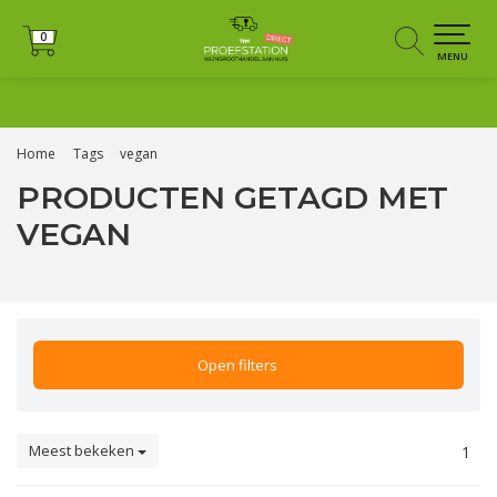
0
0
MENU
+31 (0)6 25125035
Home
Tags
vegan
PRODUCTEN GETAGD MET
VEGAN
Open filters
Meest bekeken
1