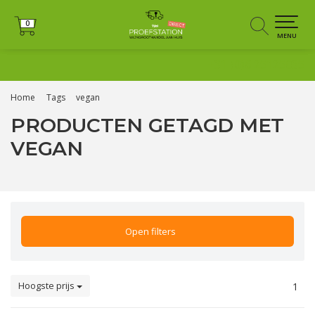
0
0
MENU
+31 (0)6 25125035
Home
Tags
vegan
PRODUCTEN GETAGD MET
VEGAN
Open filters
Hoogste prijs
1