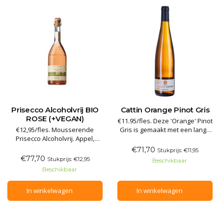
Prisecco Alcoholvrij BIO
Cattin Orange Pinot Gris
ROSE (+VEGAN)
€11.95/fles. Deze 'Orange' Pinot
€12,95/fles. Mousserende
Gris is gemaakt met een lange
Prisecco Alcoholvrij. Appel,
maceratie in open tanks. Het
rozenbloesem, framboos,
sap oxideert samen met
€71,70
Stukprijs: €11,95
muntblad; het geheel is
schillen en pitten en neemt een
€77,70
Stukprijs: €12,95
Beschikbaar
afgerond met verfijnde vanille
licht oranje kleur aan. In de
Beschikbaar
en muskaatbloesem. De smaak
smaak is een aangename geur
is frisfruitig endigend in een
en smaak van gedroogde
In winkelwagen
In winkelwagen
kruidige afdronk. Als fris
sinaasappelschil herkenba
aperitief, bij vruchtentaart en
eleg