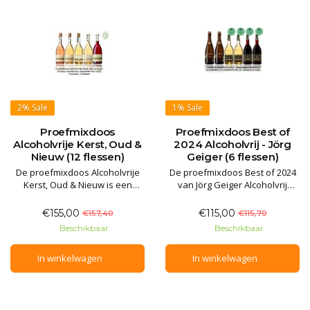
2%
Sale
1%
Sale
Proefmixdoos
Proefmixdoos Best of
Alcoholvrije Kerst, Oud &
2024 Alcoholvrij - Jörg
Nieuw (12 flessen)
Geiger (6 flessen)
De proefmixdoos Alcoholvrije
De proefmixdoos Best of 2024
Kerst, Oud & Nieuw is een
van Jörg Geiger Alcoholvrij
heerlijke mix van mousserende
combineert zijn best
en stille Prisecco Alcoholvrij
beoordeelde creaties door
€155,00
€115,00
€157,40
€115,70
voor de feestdagen. De inhoud
gerenommeerde proevers! De
Beschikbaar
Beschikbaar
(12 flessen) bestaat uit 2
stille varianten kwamen als
flessen mousserende rosé, 4
beste uit alcoholvrijtest door
In winkelwagen
In winkelwagen
flessen mousserend wit, 2
restaurantgids Gault&Millau. De
flessen kruidig wit, 2 fle
bubbel wordt door
topsommeliers**