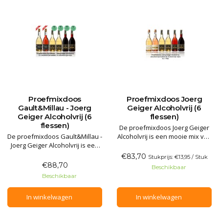
Proefmixdoos
Proefmixdoos Joerg
Gault&Millau - Joerg
Geiger Alcoholvrij (6
Geiger Alcoholvrij (6
flessen)
flessen)
De proefmixdoos Joerg Geiger
De proefmixdoos Gault&Millau -
Alcoholvrij is een mooie mix van
Joerg Geiger Alcoholvrij is een
alcoholvrije bubbels en
mooie mix van alcoholvrije
alcoholvrije wijn van
€83,70
Stukprijs: €13,95 / Stuk
bubbels en alcoholvrije wijn
Manufaktur Jörg Geiger uit zuid-
€88,70
Beschikbaar
van Manufaktur Jörg Geiger uit
Duitsland. De inhoud van 6
Beschikbaar
zuid-Duitsland. De stille
flessen mousserend wit,
varianten kwamen onlangs als
mousserende rosé, fruitig wit,
In winkelwagen
In winkelwagen
beste uit de test door
fris wit, fruitig rood en droog
restaurantgids Gault&Millau