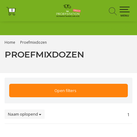
0
0
MENU
+31 (0)6 25125035
Home
Proefmixdozen
PROEFMIXDOZEN
Open filters
Naam oplopend
1