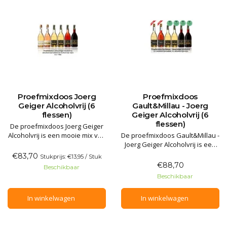
Proefmixdoos Joerg
Proefmixdoos
Geiger Alcoholvrij (6
Gault&Millau - Joerg
flessen)
Geiger Alcoholvrij (6
flessen)
De proefmixdoos Joerg Geiger
Alcoholvrij is een mooie mix van
De proefmixdoos Gault&Millau -
alcoholvrije bubbels en
Joerg Geiger Alcoholvrij is een
alcoholvrije wijn van
mooie mix van alcoholvrije
€83,70
Stukprijs: €13,95 / Stuk
Manufaktur Jörg Geiger uit zuid-
bubbels en alcoholvrije wijn
€88,70
Beschikbaar
Duitsland. De inhoud van 6
van Manufaktur Jörg Geiger uit
Beschikbaar
flessen mousserend wit,
zuid-Duitsland. De stille
mousserende rosé, fruitig wit,
varianten kwamen onlangs als
In winkelwagen
In winkelwagen
fris wit, fruitig rood en droog
beste uit de test door
restaurantgids Gault&Millau