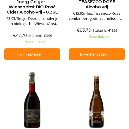
Joerg Geiger -
TEASECCO ROSÉ
Wiesenobst BIO Rosé
Alcoholvrij
Cider Alcoholvrij - 0.33L
€13,95/fles. TeaSecco Rosé
€3,95/flesje. Deze alcoholvrije
combineert gedealcoholiseerde
en biologische WiesenObst
witte wijn met subtiele aroma’s
Rosé Cider is gemaakt van
van diverse theeën. In de neus
€83,70
Stukprijs: €13,95
oude appelvariëteiten en
lichtfruitige aroma's van
€47,70
Stukprijs: €3,95
Beschikbaar
gedealcoholiseerde rode wijn.
hibiscus en rooibosthee, in
Beschikbaar
Geur van friszure kersen. De
de smaak delicate
smaak is fris, droog,
hibiscustonen, droge
In winkelwagen
In winkelwagen
verfrissend tintelend. Geen
lichtfruitige afdronk met
toegevoegde smaakstoffen,
frisse zuren. Al
geen conce