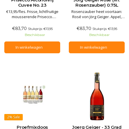
Cuvee No. 23
Rosenzauber) 0.75L
€13,95/fles. Frisse, lichtfruitige
Rosenzauber heet voortaan:
mousserende Prisecco.
Rosé von Jörg Geiger. Appel,
Nostalgische geuren van
rozenbloesem, framboos,
rabarber, met zachte, verfijnde
muntblad; het geheel is
€83,70
€83,70
Stukprijs: €13,95
Stukprijs: €13,95
aroma’s van appelbloesem en
afgerond met verfijnde vanille
Beschikbaar
Beschikbaar
rozenblaadjes. Fris,
en muskaatbloesem. De smaak
verschonend en verfijnd. Als
is frisfruitig endigend in een
In winkelwagen
In winkelwagen
fris aperitief, bij fruitige
kruidige afdronk. Als fris
voorgerechten, diverse
aperitief, bij vruchtentaart en el
desserts en
2%
Sale
Proefmixdoos
Joerg Geiger - 33 Grad