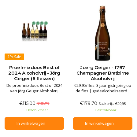
1%
Sale
Proefmixdoos Best of
Joerg Geiger - 1797
2024 Alcoholvrij - Jörg
Champagner Bratbirne
Geiger (6 flessen)
Alcoholvrij
De proefmixdoos Best of 2024
€29,95/fles. 3 jaar gistrijping op
van Jörg Geiger Alcoholvrij
de fles | gedealcoholiseerd |
combineert zijn best
verfijnd met kruiden &
beoordeelde creaties door
specerijen | Alcohol 0,2% |
€115,00
€179,70
€115,70
Stukprijs: €29,95
gerenommeerde proevers! De
Restsuiker 4,9g/L. Fijne
Beschikbaar
Beschikbaar
stille varianten kwamen als
complexe geur en smaak van
beste uit alcoholvrijtest door
de champagne wijnpeer met
In winkelwagen
In winkelwagen
restaurantgids Gault&Millau. De
subtiele tanninetoetsen in de
bubbel wordt door
afdronk. Drink hem solo als fr
topsommeliers**