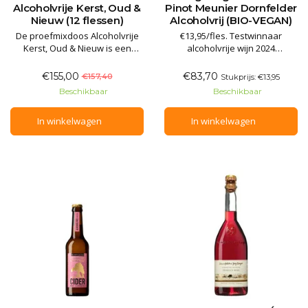
Alcoholvrije Kerst, Oud &
Pinot Meunier Dornfelder
Nieuw (12 flessen)
Alcoholvrij (BIO-VEGAN)
De proefmixdoos Alcoholvrije
€13,95/fles. Testwinnaar
Kerst, Oud & Nieuw is een
alcoholvrije wijn 2024
heerlijke mix van mousserende
('Hervorragend') door
en stille Prisecco Alcoholvrij
Gault&Millau in Duitsland.
€155,00
€83,70
€157,40
Stukprijs: €13,95
voor de feestdagen. De inhoud
Frisse, fruitige alcoholvrije rode
Beschikbaar
Beschikbaar
(12 flessen) bestaat uit 2
wijn op basis van Pinot
flessen mousserende rosé, 4
Meunier, Dornfelder en kersen.
In winkelwagen
In winkelwagen
flessen mousserend wit, 2
De bio-vegan wijnen
flessen kruidig wit, 2 fle
dealcoholiseren we zelf,
verrijken het met gese