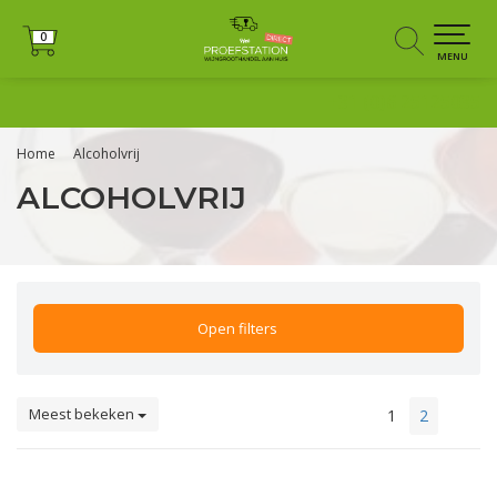
0
0
MENU
+31 (0)6 25125035
Home
Alcoholvrij
ALCOHOLVRIJ
Open filters
Meest bekeken
1
2