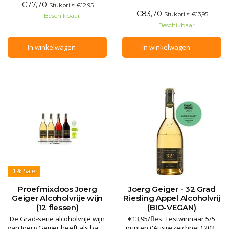
Geiger, variant op basis van
('Hervorragend') door
€77,70
Stukprijs: €12,95
appel, rabarber en het blad van
Gault&Millau in
€83,70
Stukprijs: €13,95
Beschikbaar
de rode mosterdplant. De geur
Duitsland. Volle, droge
Beschikbaar
is intensief, kruidig en met
alcoholvrije rode wijn op basis
volrijp aroma van de appel,
van Grenache, Mourvedre,
In winkelwagen
In winkelwagen
ondersteund door de houtton
aalbessen en pruimen. De
gedealcoholiseerde bio-vegan
wijn wordt verrijkt met
onderschei
1%
Sale
Proefmixdoos Joerg
Joerg Geiger - 32 Grad
Geiger Alcoholvrije wijn
Riesling Appel Alcoholvrij
(12 flessen)
(BIO-VEGAN)
De Grad-serie alcoholvrije wijn
€13,95/fles. Testwinnaar 5/5
van Joerg Geiger heeft als basis
punten ('Ausgezeichnet') 2024