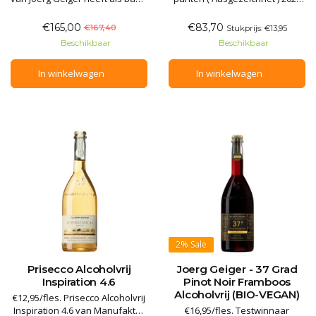
biologische vegan-wijnen waar
door Gault&Millau in Duitsland.
met vacuümdestillatie de
Frisse, droge alcoholvrije witte
€165,00
€83,70
€167,40
Stukprijs: €13,95
alcohol aan onttrokken is,
wijn op basis van Riesling. Na
Beschikbaar
Beschikbaar
daarna is de alcoholvrije wijn
dealcoholisatie combineren we
verrijkt met andere fruitsappen
biologische wijn uit de Pfalz met
In winkelwagen
In winkelwagen
en op smaak gebracht met
appel, kweepeer en perzik.
verse kruiden, spece
Smaakmak
2%
Sale
Prisecco Alcoholvrij
Joerg Geiger - 37 Grad
Inspiration 4.6
Pinot Noir Framboos
Alcoholvrij (BIO-VEGAN)
€12,95/fles. Prisecco Alcoholvrij
Inspiration 4.6 van Manufaktur
€16,95/fles. Testwinnaar