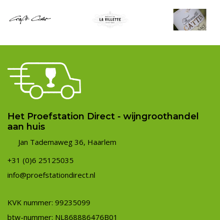
Het Proefstation Direct - wijngroothandel
aan huis
Jan Tademaweg 36, Haarlem
+31 (0)6 25125035
info@proefstationdirect.nl
KVK nummer: 99235099
btw-nummer: NL868886476B01