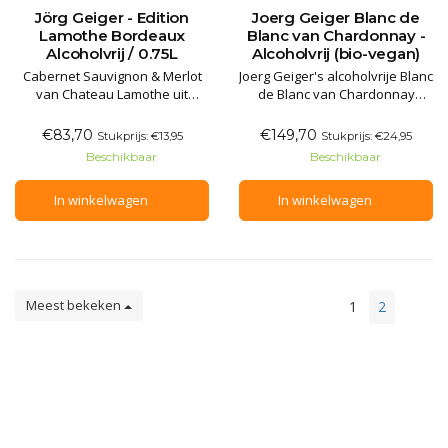
Jörg Geiger - Edition
Joerg Geiger Blanc de
Lamothe Bordeaux
Blanc van Chardonnay -
Alcoholvrij / 0.75L
Alcoholvrij (bio-vegan)
Cabernet Sauvignon & Merlot
Joerg Geiger's alcoholvrije Blanc
van Chateau Lamothe uit
de Blanc van Chardonnay
Bordeaux, gedealcoholiseerd
maakt een tweede gisting door
met vacuümdestillatie, verrijkt
op de fles, hierbij ontstaan ​​de
€83,70
€149,70
Stukprijs: €13,95
Stukprijs: €24,95
met onvergist sap van zwarte
delicate briochetonen. Na
Beschikbaar
Beschikbaar
bessen, pruimen en kersen,
dealcoholisatie middels
vervolgens verfijnd met
vacuumdestillatie verfijnen we
In winkelwagen
In winkelwagen
geselecteerde kruiden,
met de wijn met fijne
bloemen en specerijen. Een
specerijen, kruiden en bloesem
complexe alc
Meest bekeken
1
2